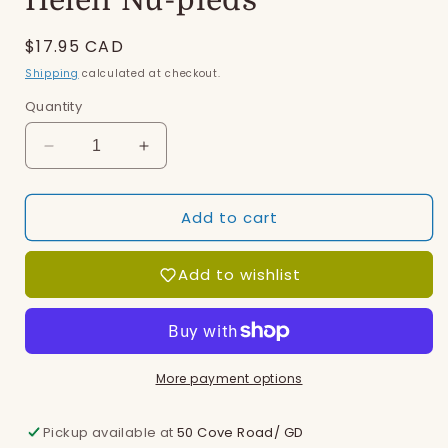
Helen Nu-pieds
Regular
$17.95 CAD
price
Shipping
calculated at checkout.
Quantity
Decrease
Increase
quantity
quantity
for
for
Add to cart
Helen
Helen
Nu-
Nu-
pieds
pieds
Add to wishlist
More payment options
Pickup available at
50 Cove Road/ GD