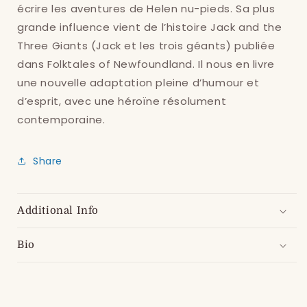
écrire les aventures de Helen nu-pieds. Sa plus
your wishlist and view your previously saved
grande influence vient de l’histoire Jack and the
items.
Three Giants (Jack et les trois géants) publiée
Login
dans Folktales of Newfoundland. Il nous en livre
une nouvelle adaptation pleine d’humour et
d’esprit, avec une héroïne résolument
contemporaine.
Share
Additional Info
Bio